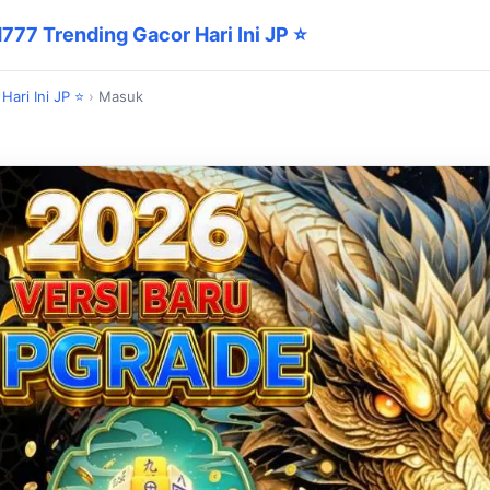
d777 Trending Gacor Hari Ini JP ⭐
Hari Ini JP ⭐
›
Masuk