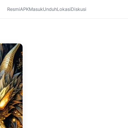
Resmi
APK
Masuk
Unduh
Lokasi
Diskusi