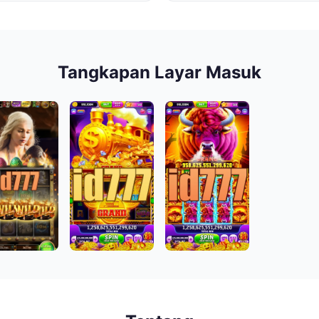
Tangkapan Layar Masuk