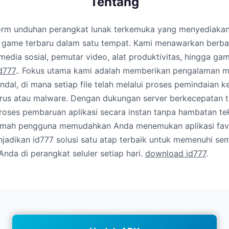
Tentang
orm unduhan perangkat lunak terkemuka yang menyediaka
an game terbaru dalam satu tempat. Kami menawarkan berba
i media sosial, pemutar video, alat produktivitas, hingga g
id777
.. Fokus utama kami adalah memberikan pengalaman 
dal, di mana setiap file telah melalui proses pemindaian 
rus atau malware. Dengan dukungan server berkecepatan t
roses pembaruan aplikasi secara instan tanpa hambatan te
 ramah pengguna memudahkan Anda menemukan aplikasi fav
njadikan id777 solusi satu atap terbaik untuk memenuhi s
Anda di perangkat seluler setiap hari.
download id777
.