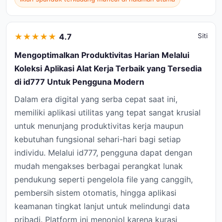
★
★
★
★
★
4.7
Siti
Mengoptimalkan Produktivitas Harian Melalui
Koleksi Aplikasi Alat Kerja Terbaik yang Tersedia
di id777 Untuk Pengguna Modern
Dalam era digital yang serba cepat saat ini,
memiliki aplikasi utilitas yang tepat sangat krusial
untuk menunjang produktivitas kerja maupun
kebutuhan fungsional sehari-hari bagi setiap
individu. Melalui id777, pengguna dapat dengan
mudah mengakses berbagai perangkat lunak
pendukung seperti pengelola file yang canggih,
pembersih sistem otomatis, hingga aplikasi
keamanan tingkat lanjut untuk melindungi data
pribadi. Platform ini menonjol karena kurasi