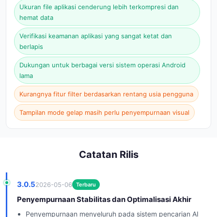
Ukuran file aplikasi cenderung lebih terkompresi dan
hemat data
Verifikasi keamanan aplikasi yang sangat ketat dan
berlapis
Dukungan untuk berbagai versi sistem operasi Android
lama
Kurangnya fitur filter berdasarkan rentang usia pengguna
Tampilan mode gelap masih perlu penyempurnaan visual
Catatan Rilis
3.0.5
2026-05-06
Terbaru
Penyempurnaan Stabilitas dan Optimalisasi Akhir
Penyempurnaan menyeluruh pada sistem pencarian AI