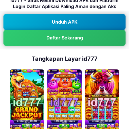
id777 - Situs Resmi Download APK dan Platform
Login Daftar Aplikasi Paling Aman dengan Aks
Unduh APK
Daftar Sekarang
Tangkapan Layar id777