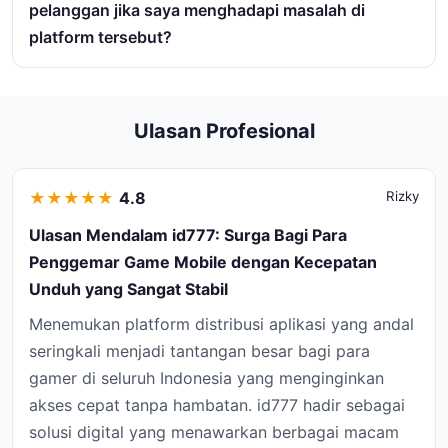
pelanggan jika saya menghadapi masalah di
platform tersebut?
Ulasan Profesional
★
★
★
★
★
4.8
Rizky
Ulasan Mendalam id777: Surga Bagi Para
Penggemar Game Mobile dengan Kecepatan
Unduh yang Sangat Stabil
Menemukan platform distribusi aplikasi yang andal
seringkali menjadi tantangan besar bagi para
gamer di seluruh Indonesia yang menginginkan
akses cepat tanpa hambatan. id777 hadir sebagai
solusi digital yang menawarkan berbagai macam