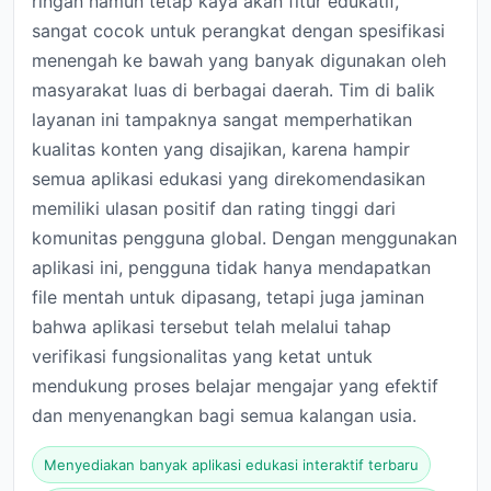
ringan namun tetap kaya akan fitur edukatif,
sangat cocok untuk perangkat dengan spesifikasi
menengah ke bawah yang banyak digunakan oleh
masyarakat luas di berbagai daerah. Tim di balik
layanan ini tampaknya sangat memperhatikan
kualitas konten yang disajikan, karena hampir
semua aplikasi edukasi yang direkomendasikan
memiliki ulasan positif dan rating tinggi dari
komunitas pengguna global. Dengan menggunakan
aplikasi ini, pengguna tidak hanya mendapatkan
file mentah untuk dipasang, tetapi juga jaminan
bahwa aplikasi tersebut telah melalui tahap
verifikasi fungsionalitas yang ketat untuk
mendukung proses belajar mengajar yang efektif
dan menyenangkan bagi semua kalangan usia.
Menyediakan banyak aplikasi edukasi interaktif terbaru