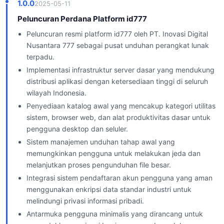
1.0.0
2025-05-11
Peluncuran Perdana Platform id777
Peluncuran resmi platform id777 oleh PT. Inovasi Digital
Nusantara 777 sebagai pusat unduhan perangkat lunak
terpadu.
Implementasi infrastruktur server dasar yang mendukung
distribusi aplikasi dengan ketersediaan tinggi di seluruh
wilayah Indonesia.
Penyediaan katalog awal yang mencakup kategori utilitas
sistem, browser web, dan alat produktivitas dasar untuk
pengguna desktop dan seluler.
Sistem manajemen unduhan tahap awal yang
memungkinkan pengguna untuk melakukan jeda dan
melanjutkan proses pengunduhan file besar.
Integrasi sistem pendaftaran akun pengguna yang aman
menggunakan enkripsi data standar industri untuk
melindungi privasi informasi pribadi.
Antarmuka pengguna minimalis yang dirancang untuk