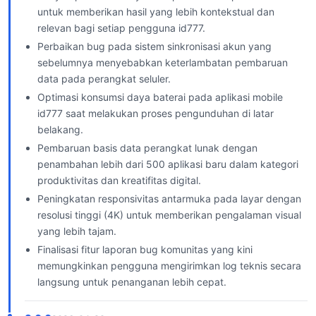
untuk memberikan hasil yang lebih kontekstual dan
relevan bagi setiap pengguna id777.
Perbaikan bug pada sistem sinkronisasi akun yang
sebelumnya menyebabkan keterlambatan pembaruan
data pada perangkat seluler.
Optimasi konsumsi daya baterai pada aplikasi mobile
id777 saat melakukan proses pengunduhan di latar
belakang.
Pembaruan basis data perangkat lunak dengan
penambahan lebih dari 500 aplikasi baru dalam kategori
produktivitas dan kreatifitas digital.
Peningkatan responsivitas antarmuka pada layar dengan
resolusi tinggi (4K) untuk memberikan pengalaman visual
yang lebih tajam.
Finalisasi fitur laporan bug komunitas yang kini
memungkinkan pengguna mengirimkan log teknis secara
langsung untuk penanganan lebih cepat.