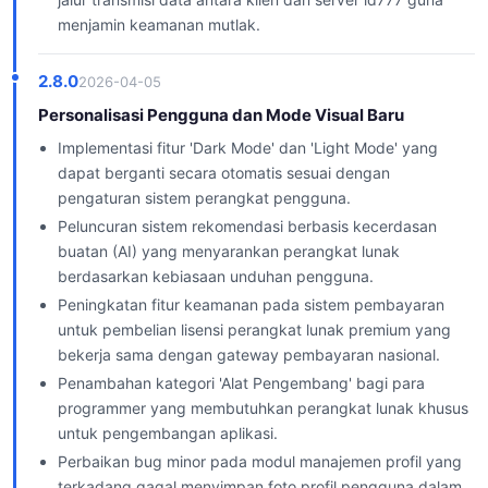
menjamin keamanan mutlak.
2.8.0
2026-04-05
Personalisasi Pengguna dan Mode Visual Baru
Implementasi fitur 'Dark Mode' dan 'Light Mode' yang
dapat berganti secara otomatis sesuai dengan
pengaturan sistem perangkat pengguna.
Peluncuran sistem rekomendasi berbasis kecerdasan
buatan (AI) yang menyarankan perangkat lunak
berdasarkan kebiasaan unduhan pengguna.
Peningkatan fitur keamanan pada sistem pembayaran
untuk pembelian lisensi perangkat lunak premium yang
bekerja sama dengan gateway pembayaran nasional.
Penambahan kategori 'Alat Pengembang' bagi para
programmer yang membutuhkan perangkat lunak khusus
untuk pengembangan aplikasi.
Perbaikan bug minor pada modul manajemen profil yang
terkadang gagal menyimpan foto profil pengguna dalam