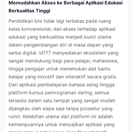
Memudahkan Akses ke Berbagai Aplikasi Edukasi
Berkualitas Tinggi
Pendidikan kini tidak lagi terbatas pada ruang
kelas konvensional, dan akses terhadap aplikasi
edukasi yang berkualitas menjadi kunci utama
dalam pengembangan diri di masa depan yang
serba digital. id777 menyediakan ekosistem yang
sangat mendukung bagi para pelajar, mahasiswa,
hingga pengajar untuk menemukan alat bantu
belajar yang inovatif dan interaktif secara gratis.
Dari aplikasi pembelajaran bahasa asing hingga
platform kursus pemrograman daring, semua
tersedia dalam satu tempat yang sangat mudah
dijangkau oleh siapa saja tanpa prosedur yang
rumit. Kelebihan utama dari platform ini adalah
kemampuannya untuk menyajikan aplikasi yang