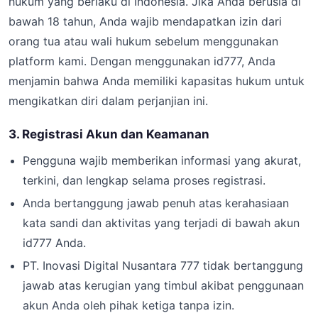
hukum yang berlaku di Indonesia. Jika Anda berusia di
bawah 18 tahun, Anda wajib mendapatkan izin dari
orang tua atau wali hukum sebelum menggunakan
platform kami. Dengan menggunakan id777, Anda
menjamin bahwa Anda memiliki kapasitas hukum untuk
mengikatkan diri dalam perjanjian ini.
3. Registrasi Akun dan Keamanan
Pengguna wajib memberikan informasi yang akurat,
terkini, dan lengkap selama proses registrasi.
Anda bertanggung jawab penuh atas kerahasiaan
kata sandi dan aktivitas yang terjadi di bawah akun
id777 Anda.
PT. Inovasi Digital Nusantara 777 tidak bertanggung
jawab atas kerugian yang timbul akibat penggunaan
akun Anda oleh pihak ketiga tanpa izin.