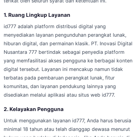
terikat oleh seluruh syarat dan ketentuan ini.
1. Ruang Lingkup Layanan
id777 adalah platform distribusi digital yang
menyediakan layanan pengunduhan perangkat lunak,
hiburan digital, dan permainan klasik. PT. Inovasi Digital
Nusantara 777 bertindak sebagai penyedia platform
yang memfasilitasi akses pengguna ke berbagai konten
digital tersebut. Layanan ini mencakup namun tidak
terbatas pada pembaruan perangkat lunak, fitur
komunitas, dan layanan pendukung lainnya yang
disediakan melalui aplikasi atau situs web id777.
2. Kelayakan Pengguna
Untuk menggunakan layanan id777, Anda harus berusia
minimal 18 tahun atau telah dianggap dewasa menurut