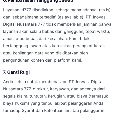
6. Pembatasan Tanggung Jawab
Layanan id777 disediakan 'sebagaimana adanya' (as is)
dan 'sebagaimana tersedia' (as available). PT. Inovasi
Digital Nusantara 777 tidak memberikan jaminan bahwa
layanan akan selalu bebas dari gangguan, tepat waktu,
aman, atau bebas dari kesalahan. Kami tidak
bertanggung jawab atas kerusakan perangkat keras
atau kehilangan data yang diakibatkan oleh
pengunduhan konten dari platform kami.
7. Ganti Rugi
Anda setuju untuk membebaskan PT. Inovasi Digital
Nusantara 777, direktur, karyawan, dan agennya dari
segala klaim, tuntutan, kerugian, atau biaya (termasuk
biaya hukum) yang timbul akibat pelanggaran Anda
terhadap Syarat dan Ketentuan ini atau pelanggaran