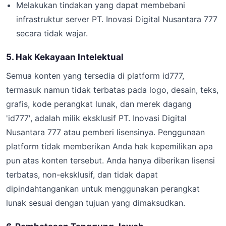
Melakukan tindakan yang dapat membebani
infrastruktur server PT. Inovasi Digital Nusantara 777
secara tidak wajar.
5. Hak Kekayaan Intelektual
Semua konten yang tersedia di platform id777,
termasuk namun tidak terbatas pada logo, desain, teks,
grafis, kode perangkat lunak, dan merek dagang
'id777', adalah milik eksklusif PT. Inovasi Digital
Nusantara 777 atau pemberi lisensinya. Penggunaan
platform tidak memberikan Anda hak kepemilikan apa
pun atas konten tersebut. Anda hanya diberikan lisensi
terbatas, non-eksklusif, dan tidak dapat
dipindahtangankan untuk menggunakan perangkat
lunak sesuai dengan tujuan yang dimaksudkan.